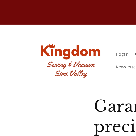
Ir
directamente
al contenido
Hogar
Newslette
Garan
prec