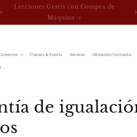
FREE Shipping on machines over $200!
Comercio
Classes & Events
Servicio
Ubicación/Contacto
r
tía de igualació
ios